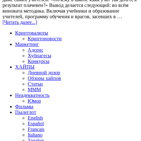
результат плачевен?» Вывод делается следующий: во всём
виновата методика. Включая учебники и образование
учителей, программу обучения и врагов, засевших в …
[Читать далее...]
Криптовалюты
Криптоновости
Маркетинг
Адсенс
Хубпагесы
Конкурсы
ХАЙПЫ
Дневной дозор
Обзоры хайпов
Статьи
МММ
Неадекватность
Юмор
Фильмы
Пылеглот
English
Español
Français
Italiano
Tagalog