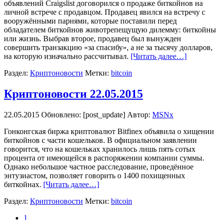
объявлений Craigslist договорился о продаже биткойнов на
личной встрече с продавцом. Продавец явился на встречу с
вооружёнными парнями, которые поставили перед
обладателем биткойнов животрепещущую дилемму: биткойны
или жизнь. Выбрав второе, продавец был вынужден
совершить транзакцию «за спасибу», а не за тысячу долларов,
на которую изначально рассчитывал.
[Читать далее…]
Раздел:
Криптоновости
Метки:
bitcoin
Криптоновости 22.05.2015
22.05.2015
Обновлено: [post_update] Автор:
MSNx
Гонконгская биржа криптовалют Bitfinex объявила о хищении
биткойнов с части кошельков. В официальном заявлении
говорится, что на кошельках хранилось лишь пять сотых
процента от имеющейся в распоряжении компании суммы.
Однако небольшое частное расследование, проведённое
энтузиастом, позволяет говорить о 1400 похищенных
биткойнах.
[Читать далее…]
Раздел:
Криптоновости
Метки:
bitcoin
1