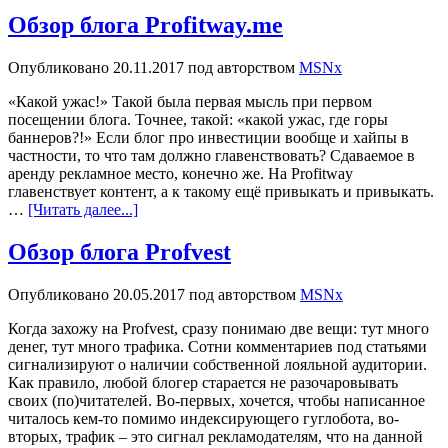
Обзор блога Profitway.me
Опубликовано
20.11.2017
под авторством
MSNx
«Какой ужас!» Такой была первая мысль при первом
посещении блога. Точнее, такой: «какой ужас, где горы
баннеров?!» Если блог про инвестиции вообще и хайпы в
частности, то что там должно главенствовать? Сдаваемое в
аренду рекламное место, конечно же. На Profitway
главенствует контент, а к такому ещё привыкать и привыкать.
…
[Читать далее...]
Обзор блога Profvest
Опубликовано
20.05.2017
под авторством
MSNx
Когда захожу на Profvest, сразу понимаю две вещи: тут много
денег, тут много трафика. Сотни комментариев под статьями
сигнализируют о наличии собственной лояльной аудитории.
Как правило, любой блогер старается не разочаровывать
своих (по)читателей. Во-первых, хочется, чтобы написанное
читалось кем-то помимо индексирующего гуглобота, во-
вторых, трафик – это сигнал рекламодателям, что на данной