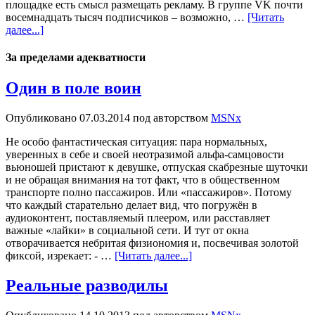
площадке есть смысл размещать рекламу. В группе VK почти
восемнадцать тысяч подписчиков – возможно, …
[Читать
далее...]
За пределами адекватности
Один в поле воин
Опубликовано
07.03.2014
под авторством
MSNx
Не особо фантастическая ситуация: пара нормальных,
уверенных в себе и своей неотразимой альфа-самцовости
вьюношей пристают к девушке, отпуская скабрезные шуточки
и не обращая внимания на тот факт, что в общественном
транспорте полно пассажиров. Или «пассажиров». Потому
что каждый старательно делает вид, что погружён в
аудиоконтент, поставляемый плеером, или расставляет
важные «лайки» в социальной сети. И тут от окна
отворачивается небритая физиономия и, посвечивая золотой
фиксой, изрекает: - …
[Читать далее...]
Реальные разводилы