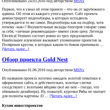
Опубликовано
24.03.2016
под авторством
MSNx
Первое, что я узнал об этом проекте – что он от зарубежного
админа. Об этом из каждого утюга кричат. Сайт проекта
демонстрирует видеообзоры, в которых исподволь
утверждается то же самое. Видеообзоры как на подбор, хотя
почему «как»? Внушительные вклады блогеров говорят сами
за себя, «личные рекомендации» имеют свою цену. Легенда
Electrical Ventures состоит ровно из трех предложений.
Наибольшее изумление вызывает упоминание проектов за
Полярным кругом, в которых каким-то боком принимала …
[Читать далее...]
Обзор проекта Gold Nest
Опубликовано
01.06.2016
под авторством
MSNx
Из названия проекта логично ожидать золотой тематики в
оформлении сайта, и действительно, золотые слитки
соседствуют с золотыми яйцами (всё же nest – гнездо, что
обязывало дизайнера). Ну, пожалуй, курочки Рябы не хватает
для полноты картины :D …
[Читать далее...]
Кухня инвестпроектов