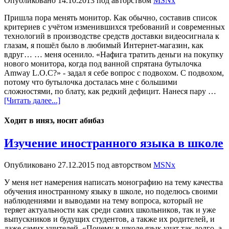
Опубликовано
14.10.2013
под авторством
MSNx
Пришла пора менять монитор. Как обычно, составив список
критериев с учётом изменившихся требований и современных
технологий в производстве средств доставки видеосигнала к
глазам, я пошёл было в любимый Интернет-магазин, как
вдруг… … меня осенило. «Нафига тратить деньги на покупку
нового монитора, когда под ванной спрятана бутылочка
Amway L.O.C?» - задал я себе вопрос с подвохом. С подвохом,
потому что бутылочка досталась мне с большими
сложностями, по блату, как редкий дефицит. Нанеся пару …
[Читать далее...]
Ходит в иняз, носит абибаз
Изучение иностранного языка в школе
Опубликовано
27.12.2015
под авторством
MSNx
У меня нет намерения написать монографию на тему качества
обучения иностранному языку в школе, но поделюсь своими
наблюдениями и выводами на тему вопроса, который не
теряет актуальности как среди самих школьников, так и уже
выпускников и будущих студентов, а также их родителей, и
даже самих учителей. «Почему в школе язык учат так долго, а