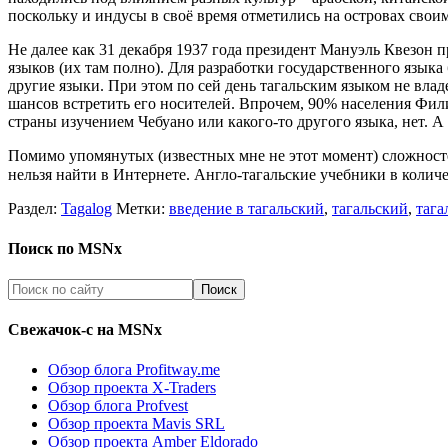
поскольку и индусы в своё время отметились на островах свои
Не далее как 31 декабря 1937 года президент Мануэль Квезон 
языков (их там полно). Для разработки государственного язык
другие языки. При этом по сей день тагальским языком не влад
шансов встретить его носителей. Впрочем, 90% населения Фил
страны изучением Чебуано или какого-то другого языка, нет. 
Помимо упомянутых (известных мне не этот момент) сложностей
нельзя найти в Интернете. Англо-тагальские учебники в колич
Раздел:
Tagalog
Метки:
введение в тагальский
,
тагальский
,
тага
Поиск по MSNx
Свежачок-с на MSNx
Обзор блога Profitway.me
Обзор проекта X-Traders
Обзор блога Profvest
Обзор проекта Mavis SRL
Обзор проекта Amber Eldorado