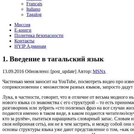
Français
Italiano
Tagalog
Миссия
Е-книги
Политика безопасности
Контакты
HYIP Админам
1. Введение в тагальский язык
13.09.2016
Обновлено: [post_update] Автор:
MSNx
Частенько меня заносит на YouTube, посмотреть видео про изв
соприкосновении с множеством разных языков, запросто дадут
Лука, в частности, говорит, что в отличие от весьма модного
нового языка со знакомства с его структурой – то есть приним
разговорник или зубрить «сто полезных фраз на все случаи жи
подаются именно в таком виде, в каком подаются читателю/изуч
кто за рулём», пытаться наращивать словарный запас. Словам н
своя нейронная сеть), им не в чем застрять, и между собой они
основы структуры языка уже дают представление о том, «как он