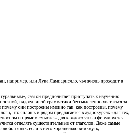
ман, например, или Лука Лампариелло, чья жизнь проходит в
натуральным», сам он предпочитает приступать к изучению
й, постной, надоедливой грамматики бессмысленно хвататься за
 и почему они построены именно так, как построены, почему
оги, что сплошь и рядом предлагается в аудиокурсах «для тех,
переносном и прямом смысле – для каждого языка формируется
олучится отделять существительные от глаголов. Даже самые
о любой язык, если в него хорошенько вникнуть,