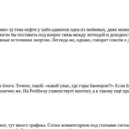
ами» (а тема нефти у хайп-админов одна из любимых, даже можн
могли бы поставить под вопрос связь между легендой и доходнос
ивные источники энергии. Легенда же, однако, говорит совсем о
лога. Точнее, такой: «какой ужас, где горы баннеров?!» Если б
онечно же. На Profitway главенствует контент, а к такому ещё 
денег, тут много трафика. Сотни комментариев под статьями сиг