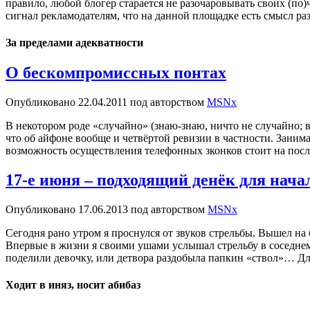
правило, любой блогер старается не разочаровывать своих (по
сигнал рекламодателям, что на данной площадке есть смысл р
За пределами адекватности
О бескомпромиссных понтах
Опубликовано
22.04.2011
под авторством
MSNx
В некотором роде «случайно» (знаю-знаю, ничто не случайно; 
что об айфоне вообще и четвёртой ревизии в частности. Заним
возможность осуществления телефонных зконков стоит на посл
17-е июня – подходящий денёк для нача
Опубликовано
17.06.2013
под авторством
MSNx
Сегодня рано утром я проснулся от звуков стрельбы. Вышел на
Впервые в жизни я своими ушами услышал стрельбу в соседнем 
поделили девочку, или детвора раздобыла папкин «ствол»… Дл
Ходит в иняз, носит абибаз