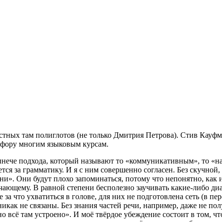
естных там полиглотов (не только Дмитрия Петрова). Стив Кауф
 фору многим языковым курсам.
 нынече подхода, который называют то «коммуникативным», то «
ается за грамматику. И я с ним совершенно согласен. Без скучно
зни». Они будут плохо запоминаться, потому что непонятно, как
ающему. В равной степени бесполезно заучивать какие-либо диал
е за что ухватиться в голове, для них не подготовлена сеть (в 
 никак не связаны. Без знания частей речи, например, даже не п
о всё там устроено». И моё твёрдое убеждение состоит в том, чт