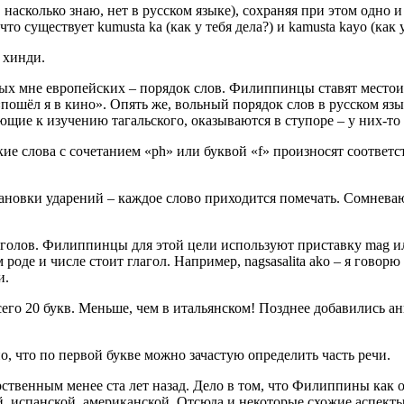
 насколько знаю, нет в русском языке), сохраняя при этом одно 
что существует kumusta ka (как у тебя дела?) и kamusta kayo (как 
к хинди.
тных мне европейских – порядок слов. Филиппинцы ставят место
пошёл я в кино». Опять же, вольный порядок слов в русском язык
щие к изучению тагальского, оказываются в ступоре – у них-то 
ие слова с сочетанием «ph» или буквой «f» произносят соответств
тановки ударений – каждое слово приходится помечать. Сомнев
олов. Филиппинцы для этой цели используют приставку mag или
роде и числе стоит глагол. Например, nagsasalita ako – я говорю (
и.
его 20 букв. Меньше, чем в итальянском! Позднее добавились анг
о, что по первой букве можно зачастую определить часть речи.
дарственным менее ста лет назад. Дело в том, что Филиппины как
, испанской, американской. Отсюда и некоторые схожие аспекты с