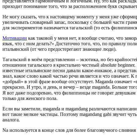
представляется гармоничным и логичным. Ну, это как раскладка
приходит понимание того, что за расположением букв скрывает
Не могу сказать, что к настоящему моменту у меня уже сформи
увеличивать словарный запас, поскольку с большей части грамм
для экспериментов назначается тагальский (то есть филиппинск
Мотивации
как таковой у меня нет, я вообще считаю, что замор
язык, что с ним делать?» Достаточно того, что, по правилу по
итальянский (от чего предостерегают знающие люди).
Тагальский в моём представлении – экзотика, но без крайносте
отношении тагальского я кристально честный absolute beginner. Е
известные итальянские песни давали какое-никакое, а представл
знал, какое слово какой частью речи является и что означает. К
«добрый» в этой фразе вообще отсутствует. Maganda означает 
прекрасно. И утро, и день, и вечер – везде maganda. Больше т
Я вот даже подозреваю, что филиппинцы не говорят девушкам «
только для женского пола.
Если вы заметили, maganda и magandang различаются написание
вот такие мелкие частицы. Поэтому magandang gabi звучит чуть
аналога.
Na используется в конце слов для более благозвучного слияния