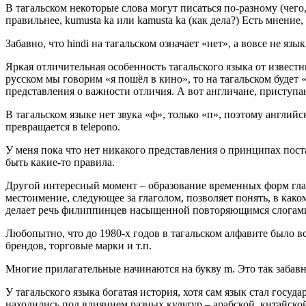
В тагальском некоторые слова могут писаться по-разному (чего,
правильнее, kumusta ka или kamusta ka (как дела?) Есть мнение, 
Забавно, что hindi на тагальском означает «нет», а вовсе не язы
Яркая отличительная особенность тагальского языка от извес
русском мы говорим «я пошёл в кино», то на тагальском будет «
представления о важности отличия. А вот англичане, приступаю
В тагальском языке нет звука «ф», только «п», поэтому английск
превращается в telepono.
У меня пока что нет никакого представления о принципах пос
быть какие-то правила.
Другой интересный момент – образование временных форм глаг
местоимение, следующее за глаголом, позволяет понять, в каком 
делает речь филиппинцев насыщенной повторяющимся слогам
Любопытно, что до 1980-х годов в тагальском алфавите было вс
брендов, торговые марки и т.п.
Многие прилагательные начинаются на букву m. Это так забавн
У тагальского языка богатая история, хотя сам язык стал госу
находились под влиянием разных культур – арабской, китайской