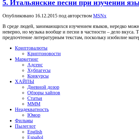
5. Итальянские песни при изучении яз
Опубликовано
16.12.2015
под авторством
MSNx
В среде людей, занимающихся изучением языков, нередко можно 
неверно, но музыка вообще и песни в частности – дело вкуса. То
предпочтение литературным текстам, поскольку изобилие мат
Криптовалюты
Криптоновости
Маркетинг
Адсенс
Хубпагесы
Конкурсы
ХАЙПЫ
Дневной дозор
Обзоры хайпов
Статьи
МММ
Неадекватность
Юмор
Фильмы
Пылеглот
English
Español