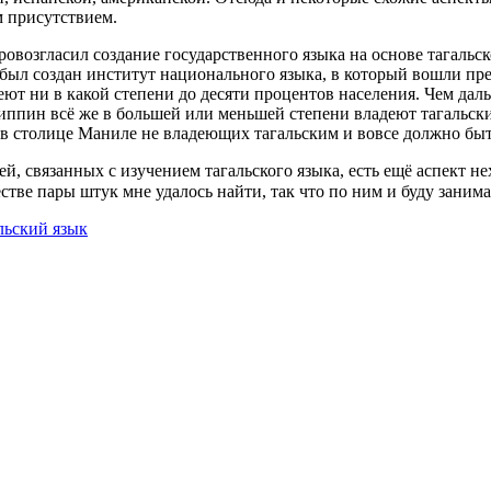
м присутствием.
провозгласил создание государственного языка на основе тагаль
а был создан институт национального языка, в который вошли пр
еют ни в какой степени до десяти процентов населения. Чем дал
иппин всё же в большей или меньшей степени владеют тагальски
А в столице Маниле не владеющих тагальским и вовсе должно бы
, связанных с изучением тагальского языка, есть ещё аспект не
естве пары штук мне удалось найти, так что по ним и буду зани
льский язык