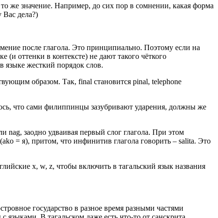
и то же значение. Например, до сих пор в сомнении, какая форма
у Вас дела?)
имение после глагола. Это принципиально. Поэтому если на
е (и оттенки в контексте) не дают такого чёткого
в языке жесткий порядок слов.
ующим образом. Так, final становится pinal, telephone
аюсь, что сами филиппинцы зазубривают ударения, должны же
 nag, заодно удваивая первый слог глагола. При этом
ako = я), притом, что инфинитив глагола говорить – salita. Это
лийские x, w, z, чтобы включить в тагальский язык названия
 островное государство в разное время разными частями
 языками. В тагальском даже есть что-то от санскрита,