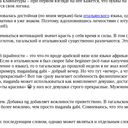
 клавиатуры – при первом взгляде на неё кажется, что буквы на
ся своя логика.
ровалась достойная (по моим меркам) база
итальянского
языка, о
атики я уже знаком. Поэтому, вдохновившись личностями с ютуба
ий).
ачиваться мотивацией значит красть у себя время и силы. В том 
лиглотов, тагальский и итальянский существенно различаются. Эт
й (крайности – это что-то вроде арабской вязи или языки африк
сли в итальянском я был скорее false beginner (всё-таки капуччин
ение о языке), то о тагальском до прошлой недели я не знал воо
 примеру, magandang gabi – добрый вечер. Но что тут «вечер», а 
«прекрасный»! Вот так сразу вылезает особенность филиппинско
ого, maganda может использоваться как комплимент девушке, дост
ты красива» 😀 у них все девушки строго прекрасные. Мужчине 
м. Добавка ng добавляет вежливости приветствию. В тагальском
 более вежливо, чем просто maganda gabi. Сомневаюсь, что это мо
 с последующим словом, однако может являться и отдельным слов