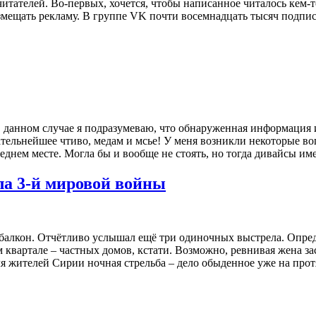
)читателей. Во-первых, хочется, чтобы написанное читалось кем
азмещать рекламу. В группе VK почти восемнадцать тысяч подп
в данном случае я подразумеваю, что обнаруженная информация и
ательнейшее чтиво, медам и мсье! У меня возникли некоторые во
еднем месте. Могла бы и вообще не стоять, но тогда дивайсы 
ла 3-й мировой войны
 балкон. Отчётливо услышал ещё три одиночных выстрела. Опреде
квартале – частных домов, кстати. Возможно, ревнивая жена за
я жителей Сирии ночная стрельба – дело обыденное уже на про