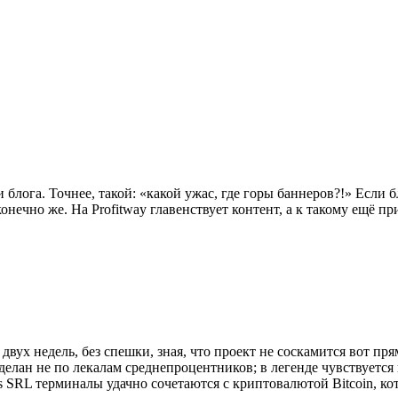
лога. Точнее, такой: «какой ужас, где горы баннеров?!» Если б
онечно же. На Profitway главенствует контент, а к такому ещё 
вух недель, без спешки, зная, что проект не соскамится вот пря
елан не по лекалам среднепроцентников; в легенде чувствуется
 SRL терминалы удачно сочетаются с криптовалютой Bitcoin, ко