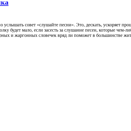
ыка
услышать совет «слушайте песни». Это, дескать, ускоряет проце
лку будет мало, если засесть за слушание песен, которые чем-либ
ерных и жаргонных словечек вряд ли поможет в большинстве жи