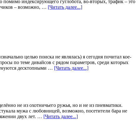
-то помимо индексирующего гуглобота, во-вторых, трафик – это
исчиков – возможно, …
[Читать далее...]
значально целью поиска не являлась) я сегодня почитал кое-
просы по теме дивайсов с рядом параметров, среди которых
именуются десктопными …
[Читать далее...]
лённо не из охотничьего ружья, но и не из пневматики.
стукала мужа с любовницей, возможно, посетители бара не
тяжении двух лет. …
[Читать далее...]