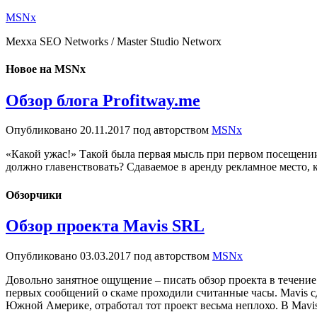
MSNx
Mexxa SEO Networks / Master Studio Networx
Новое на MSNx
Обзор блога Profitway.me
Опубликовано
20.11.2017
под авторством
MSNx
«Какой ужас!» Такой была первая мысль при первом посещении б
должно главенствовать? Сдаваемое в аренду рекламное место, к
Обзорчики
Обзор проекта Mavis SRL
Опубликовано
03.03.2017
под авторством
MSNx
Довольно занятное ощущение – писать обзор проекта в течение д
первых сообщений о скаме проходили считанные часы. Mavis сд
Южной Америке, отработал тот проект весьма неплохо. В Mavis