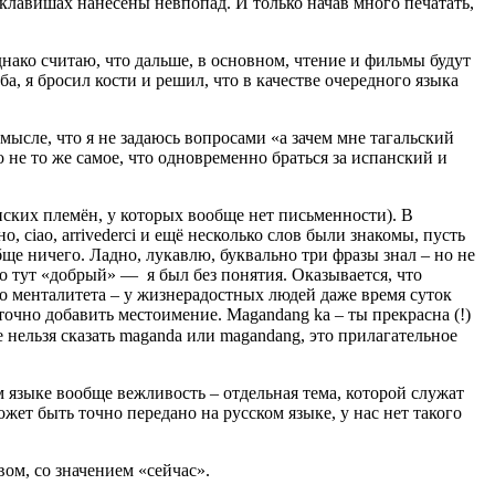
 клавишах нанесены невпопад. И только начав много печатать,
днако считаю, что дальше, в основном, чтение и фильмы будут
, я бросил кости и решил, что в качестве очередного языка
смысле, что я не задаюсь вопросами «а зачем мне тагальский
о не то же самое, что одновременно браться за испанский и
анских племён, у которых вообще нет письменности). В
о, ciao, arrivederci и ещё несколько слов были знакомы, пусть
бще ничего. Ладно, лукавлю, буквально три фразы знал – но не
что тут «добрый» — я был без понятия. Оказывается, что
го менталитета – у жизнерадостных людей даже время суток
аточно добавить местоимение. Magandang ka – ты прекрасна (!)
нельзя сказать maganda или magandang, это прилагательное
 языке вообще вежливость – отдельная тема, которой служат
жет быть точно передано на русском языке, у нас нет такого
ом, со значением «сейчас».