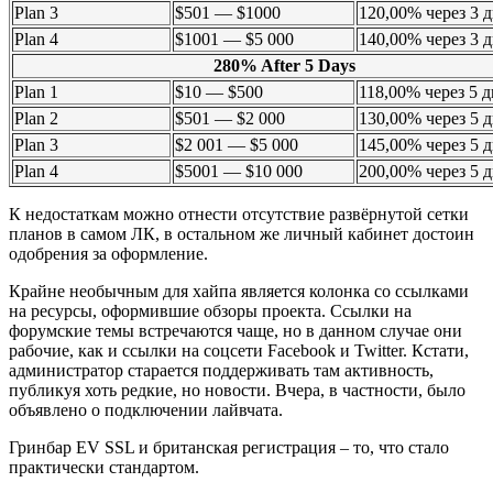
Plan 3
$501 — $1000
120,00% через 3 
Plan 4
$1001 — $5 000
140,00% через 3 
280% After 5 Days
Plan 1
$10 — $500
118,00% через 5 
Plan 2
$501 — $2 000
130,00% через 5 
Plan 3
$2 001 — $5 000
145,00% через 5 
Plan 4
$5001 — $10 000
200,00% через 5 
К недостаткам можно отнести отсутствие развёрнутой сетки
планов в самом ЛК, в остальном же личный кабинет достоин
одобрения за оформление.
Крайне необычным для хайпа является колонка со ссылками
на ресурсы, оформившие обзоры проекта. Ссылки на
форумские темы встречаются чаще, но в данном случае они
рабочие, как и ссылки на соцсети Facebook и Twitter. Кстати,
администратор старается поддерживать там активность,
публикуя хоть редкие, но новости. Вчера, в частности, было
объявлено о подключении лайвчата.
Гринбар EV SSL и британская регистрация – то, что стало
практически стандартом.