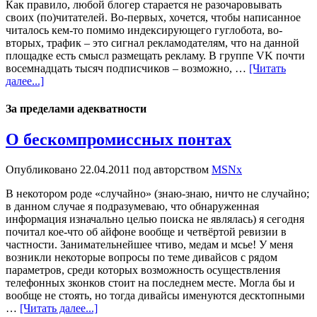
Как правило, любой блогер старается не разочаровывать
своих (по)читателей. Во-первых, хочется, чтобы написанное
читалось кем-то помимо индексирующего гуглобота, во-
вторых, трафик – это сигнал рекламодателям, что на данной
площадке есть смысл размещать рекламу. В группе VK почти
восемнадцать тысяч подписчиков – возможно, …
[Читать
далее...]
За пределами адекватности
О бескомпромиссных понтах
Опубликовано
22.04.2011
под авторством
MSNx
В некотором роде «случайно» (знаю-знаю, ничто не случайно;
в данном случае я подразумеваю, что обнаруженная
информация изначально целью поиска не являлась) я сегодня
почитал кое-что об айфоне вообще и четвёртой ревизии в
частности. Занимательнейшее чтиво, медам и мсье! У меня
возникли некоторые вопросы по теме дивайсов с рядом
параметров, среди которых возможность осуществления
телефонных зконков стоит на последнем месте. Могла бы и
вообще не стоять, но тогда дивайсы именуются десктопными
…
[Читать далее...]