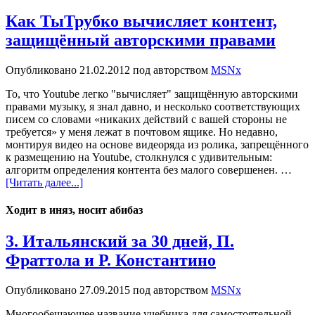
Как ТыТрубко вычисляет контент,
защищённый авторскими правами
Опубликовано
21.02.2012
под авторством
MSNx
То, что Youtube легко "вычисляет" защищённую авторскими
правами музыку, я знал давно, и несколько соответствующих
писем со словами «никаких действий с вашей стороны не
требуется» у меня лежат в почтовом ящике. Но недавно,
монтируя видео на основе видеоряда из ролика, запрещённого
к размещению на Youtube, столкнулся с удивительным:
алгоритм определения контента без малого совершенен. …
[Читать далее...]
Ходит в иняз, носит абибаз
3. Итальянский за 30 дней, П.
Фраттола и Р. Константино
Опубликовано
27.09.2015
под авторством
MSNx
Многообещающее название учебника для самостоятельной