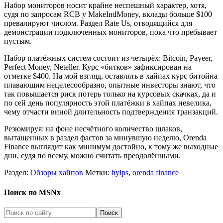
Набор мониторов носит крайне неспешный характер, хотя,
судя по запросам RCB у MakeIndMoney, вклады больше $100
превалируют числом. Раздел Rate Us, отводящийся для
демонстрации подключенных мониторов, пока что пребывает
пустым.
Набор платёжных систем состоит из четырёх: Bitcoin, Payeer,
Perfect Money, Neteller. Курс «битков» зафиксирован на
отметке $400. На мой взгляд, оставлять в хайпах курс битойна
плавающим нецелесообразно, опытные инвесторы знают, что
так повышается риск потерь только на курсовых скачках, да и
по сей день популярность этой платёжки в хайпах невелика,
чему отчасти виной длительность подтверждения транзакций.
Резюмируя: на фоне несчётного количество шлаков,
вытащенных в раздел фастов за минувшую неделю, Orenda
Finance выглядит как минимум достойно, к тому же выходные
дни, судя по всему, можно считать преодолёнными.
Раздел:
Обзоры хайпов
Метки:
hyips
,
orenda finance
Поиск по MSNx