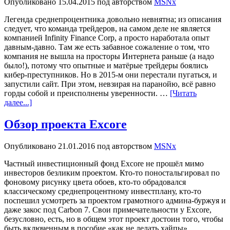
Опубликовано
15.04.2015
под авторством
MSNx
Легенда среднепроцентника довольно невнятна; из описания
следует, что команда трейдеров, на самом деле не является
компанией Infinity Finance Corp, а просто наработала опыт
давным-давно. Там же есть забавное сожаление о том, что
компания не вышла на просторы Интернета раньше (а надо
было!), потому что опытные и матёрые трейдеры боялись
кибер-преступников. Но в 2015-м они перестали пугаться, и
запустили сайт. При этом, невзирая на паранойю, всё равно
горды собой и преисполнены уверенности. …
[Читать
далее...]
Обзор проекта Excore
Опубликовано
21.01.2016
под авторством
MSNx
Частный инвестиционный фонд Excore не прошёл мимо
инвесторов безликим проектом. Кто-то поностальгировал по
фоновому рисунку цвета обоев, кто-то обрадовался
классическому среднепроцентному инвестплану, кто-то
поспешил усмотреть за проектом грамотного админа-буржуя и
даже закос под Carbon 7. Свои примечательности у Excore,
безусловно, есть, но в общем этот проект достоин того, чтобы
быть включенным в пособие «как не делать хайпы». …