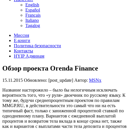
English
Español
Français
Italiano
Tagalog
Миссия
Е-книги
Политика безопасности
Контакты
HYIP Админам
Обзор проекта Orenda Finance
15.11.2015
Обновлено: [post_update] Автор:
MSNx
Название насторожило – было бы нелогичным исключать
вероятность того, что «у руля» двоечник по русскому языку. К
тому же, будучи среднепроцентным проектом по правилам
MMGP.RU, в действительности это самый что ни на есть
типичный фаст, только с заниженной процентной ставкой по
однодневному плану. Вариантов с ежедневной выплатой
процентов и возвратом тела вклада в конце срока нет, также
как и вариантов с выплатами части тела депозита и процентов