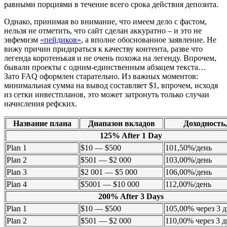
равными порциями в течение всего срока действия депозита.
Однако, принимая во внимание, что имеем дело с фастом,
нельзя не отметить, что сайт сделан аккуратно – и это не
эвфемизм
«пейдиков»
, а вполне обоснованное заявление. Не
вижу причин придираться к качеству контента, разве что
легенда коротенькая и не очень похожа на легенду. Впрочем,
бывали проекты с одним-единственным абзацем текста…
Зато FAQ оформлен старательно. Из важных моментов:
минимальная сумма на вывод составляет $1, впрочем, исходя
из сетки инвестпланов, это может затронуть только случаи
начисления рефских.
Название плана
Диапазон вкладов
Доходность
125% After 1 Day
Plan 1
$10 — $500
101,50%/день
Plan 2
$501 — $2 000
103,00%/день
Plan 3
$2 001 — $5 000
106,00%/день
Plan 4
$5001 — $10 000
112,00%/день
200% After 3 Days
Plan 1
$10 — $500
105,00% через 3 
Plan 2
$501 — $2 000
110,00% через 3 д