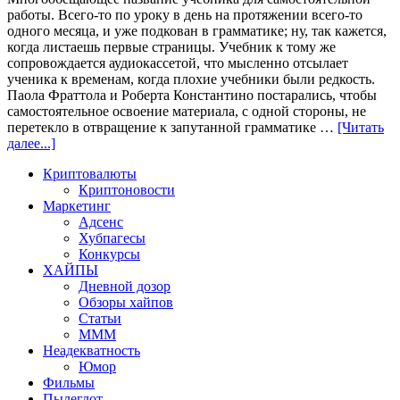
работы. Всего-то по уроку в день на протяжении всего-то
одного месяца, и уже подкован в грамматике; ну, так кажется,
когда листаешь первые страницы. Учебник к тому же
сопровождается аудиокассетой, что мысленно отсылает
ученика к временам, когда плохие учебники были редкость.
Паола Фраттола и Роберта Константино постарались, чтобы
самостоятельное освоение материала, с одной стороны, не
перетекло в отвращение к запутанной грамматике …
[Читать
далее...]
Криптовалюты
Криптоновости
Маркетинг
Адсенс
Хубпагесы
Конкурсы
ХАЙПЫ
Дневной дозор
Обзоры хайпов
Статьи
МММ
Неадекватность
Юмор
Фильмы
Пылеглот