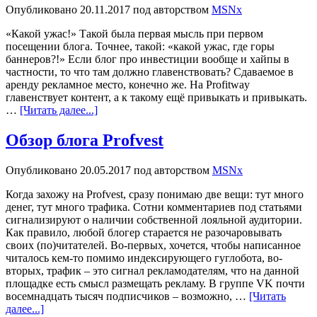
Опубликовано
20.11.2017
под авторством
MSNx
«Какой ужас!» Такой была первая мысль при первом
посещении блога. Точнее, такой: «какой ужас, где горы
баннеров?!» Если блог про инвестиции вообще и хайпы в
частности, то что там должно главенствовать? Сдаваемое в
аренду рекламное место, конечно же. На Profitway
главенствует контент, а к такому ещё привыкать и привыкать.
…
[Читать далее...]
Обзор блога Profvest
Опубликовано
20.05.2017
под авторством
MSNx
Когда захожу на Profvest, сразу понимаю две вещи: тут много
денег, тут много трафика. Сотни комментариев под статьями
сигнализируют о наличии собственной лояльной аудитории.
Как правило, любой блогер старается не разочаровывать
своих (по)читателей. Во-первых, хочется, чтобы написанное
читалось кем-то помимо индексирующего гуглобота, во-
вторых, трафик – это сигнал рекламодателям, что на данной
площадке есть смысл размещать рекламу. В группе VK почти
восемнадцать тысяч подписчиков – возможно, …
[Читать
далее...]