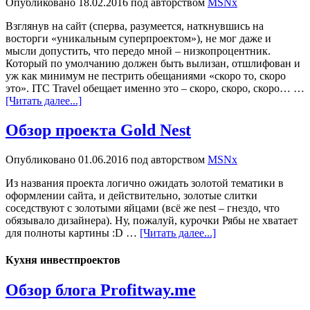
Опубликовано
18.02.2016
под авторством
MSNx
Взглянув на сайт (сперва, разумеется, наткнувшись на
восторги «уникальным суперпроектом»), не мог даже и
мысли допустить, что передо мной – низкопроцентник.
Который по умолчанию должен быть вылизан, отшлифован и
уж как минимум не пестрить обещаниями «скоро то, скоро
это». ITC Travel обещает именно это – скоро, скоро, скоро… …
[Читать далее...]
Обзор проекта Gold Nest
Опубликовано
01.06.2016
под авторством
MSNx
Из названия проекта логично ожидать золотой тематики в
оформлении сайта, и действительно, золотые слитки
соседствуют с золотыми яйцами (всё же nest – гнездо, что
обязывало дизайнера). Ну, пожалуй, курочки Рябы не хватает
для полноты картины :D …
[Читать далее...]
Кухня инвестпроектов
Обзор блога Profitway.me