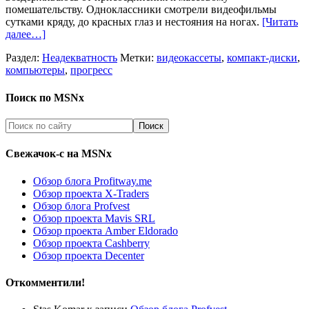
помешательству. Одноклассники смотрели видеофильмы
сутками кряду, до красных глаз и нестояния на ногах.
[Читать
далее…]
Раздел:
Неадекватность
Метки:
видеокассеты
,
компакт-диски
,
компьютеры
,
прогресс
Поиск по MSNx
Свежачок-с на MSNx
Обзор блога Profitway.me
Обзор проекта X-Traders
Обзор блога Profvest
Обзор проекта Mavis SRL
Обзор проекта Amber Eldorado
Обзор проекта Cashberry
Обзор проекта Decenter
Откомментили!