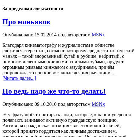
За пределами адекватности
Про маньяков
Опубликовано
15.02.2014
под авторством
MSNx
Благодаря кинематографу и журналистам в обществе
сложился стереотип, согласно которому среднестатистический
маньяк – такой здоровенный бугай в рубище, небритый, с
немногочисленными кривыми, гнилыми зубами, орудует
огромным ржавым кинжалом с зазубринами, причём
сопровождает свои кровожадные деяния рычанием. …
[Читать далее...]
Но ведь надо же что-то делать!
Опубликовано
09.10.2010
под авторством
MSNx
Эту фразу любят повторять люди, которые, как они уверенно
полагают, занимают активную гражданскую позицию.
Активная гражданская позиция является модной фичей,
которой принято гордиться как личным достижением,
давшимся ценой неимоверных трудов. Человек с активной