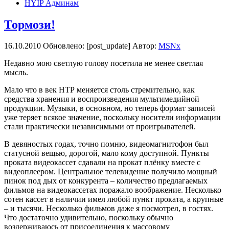
HYIP Админам
Тормози!
16.10.2010
Обновлено: [post_update] Автор:
MSNx
Недавно мою светлую голову посетила не менее светлая
мысль.
Мало что в век НТР меняется столь стремительно, как
средства хранения и воспроизведения мультимедийной
продукции. Музыки, в основном, но теперь формат записей
уже теряет всякое значение, поскольку носители информации
стали практически независимыми от проигрывателей.
В девяностых годах, точно помню, видеомагнитофон был
статусной вещью, дорогой, мало кому доступной. Пункты
проката видеокассет сдавали на прокат плёнку вместе с
видеоплеером. Центральное телевидение получило мощный
пинок под дых от конкурента – количество предлагаемых
фильмов на видеокассетах поражало воображение. Несколько
сотен кассет в наличии имел любой пункт проката, а крупные
– и тысячи. Несколько фильмов даже я посмотрел, в гостях.
Что достаточно удивительно, поскольку обычно
воздерживаюсь от присоединения к массовому