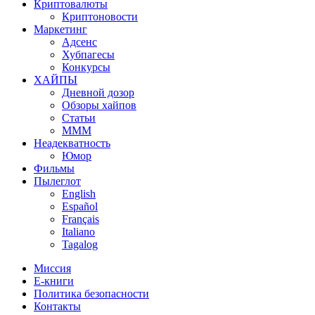
Криптовалюты
Криптоновости
Маркетинг
Адсенс
Хубпагесы
Конкурсы
ХАЙПЫ
Дневной дозор
Обзоры хайпов
Статьи
МММ
Неадекватность
Юмор
Фильмы
Пылеглот
English
Español
Français
Italiano
Tagalog
Миссия
Е-книги
Политика безопасности
Контакты