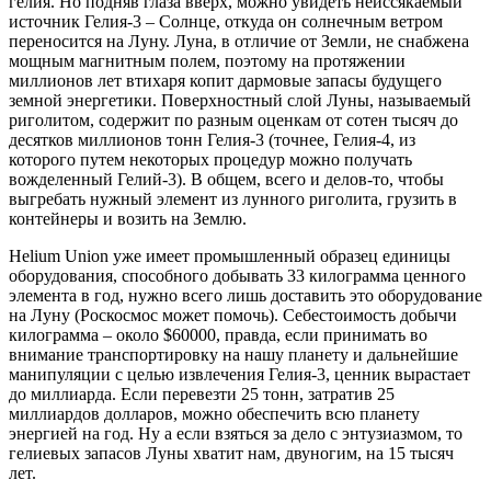
гелия. Но подняв глаза вверх, можно увидеть неиссякаемый
источник Гелия-3 – Солнце, откуда он солнечным ветром
переносится на Луну. Луна, в отличие от Земли, не снабжена
мощным магнитным полем, поэтому на протяжении
миллионов лет втихаря копит дармовые запасы будущего
земной энергетики. Поверхностный слой Луны, называемый
риголитом, содержит по разным оценкам от сотен тысяч до
десятков миллионов тонн Гелия-3 (точнее, Гелия-4, из
которого путем некоторых процедур можно получать
вожделенный Гелий-3). В общем, всего и делов-то, чтобы
выгребать нужный элемент из лунного риголита, грузить в
контейнеры и возить на Землю.
Helium Union уже имеет промышленный образец единицы
оборудования, способного добывать 33 килограмма ценного
элемента в год, нужно всего лишь доставить это оборудование
на Луну (Роскосмос может помочь). Себестоимость добычи
килограмма – около $60000, правда, если принимать во
внимание транспортировку на нашу планету и дальнейшие
манипуляции с целью извлечения Гелия-3, ценник вырастает
до миллиарда. Если перевезти 25 тонн, затратив 25
миллиардов долларов, можно обеспечить всю планету
энергией на год. Ну а если взяться за дело с энтузиазмом, то
гелиевых запасов Луны хватит нам, двуногим, на 15 тысяч
лет.