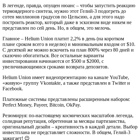
В легенде, правда, опущен нюанс – чтобы запустить реакцию
термоядерного синтеза, нужно этот Гелий-3 подогреть до
сотен миллионов градусов по Цельсию, а для этого надо
построить реактор, который даже в эскизном виде никем не
представлен по сей день. Но, в общем, это мелочь.
Главное – Helium Union платит 2,2% в день (на коротком
плане сроком всего в неделю) и минимальным входом от $10.
С десяткой же можно вскочить на план 800% через 80 дней и
сказочно обогатиться. Все остальные варианты
инвестирования начинаются от $500 и $2000, с
увеличивающимися сроками возврата депозитов.
Helium Union имеет видеопрезентацию на канале YouTube,
«живую» группу Vkontakte, а также представлен в Twitter и
Facebook.
Платежные системы представлены расширенным набором:
Perfect Money, Payeer, Bitcoin, OkPay.
Резюмируя: по-настоящему космических масштабов легенда,
солидная репутация, обретенная за месяцы партизанства,
оригинальный дизайн – креативность в каждой детали. Выбор
инвестплана не представляет сложности. В общем, Гелий-3
зажигает! 😉