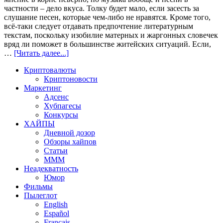
частности – дело вкуса. Толку будет мало, если засесть за
слушание песен, которые чем-либо не нравятся. Кроме того,
всё-таки следует отдавать предпочтение литературным
текстам, поскольку изобилие матерных и жаргонных словечек
вряд ли поможет в большинстве житейских ситуаций. Если,
…
[Читать далее...]
Криптовалюты
Криптоновости
Маркетинг
Адсенс
Хубпагесы
Конкурсы
ХАЙПЫ
Дневной дозор
Обзоры хайпов
Статьи
МММ
Неадекватность
Юмор
Фильмы
Пылеглот
English
Español
Français