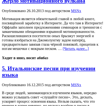
Жерло мотивационного вулкана
Опубликовано
26.10.2013
под авторством
MSNx
Мотивация является обязательной главой в любой книге,
посвящённой заработку в Интернете. Да что там в Интернете!
Оффлайн заполнен предложениями семинаров и тренингов с
заманчивыми обещаниями взрывной мотивированности.
Раскошелившиеся посетители оных брызжут энергией и
готовы взобраться на Джомолунгму задом наперёд,
предварительно завязав глаза чёрной повязкой, прицепив к
ногам мешочки с мокрым песком. …
[Читать далее...]
Ходит в иняз, носит абибаз
5. Итальянские песни при изучении
языка
Опубликовано
16.12.2015
под авторством
MSNx
В среде людей, занимающихся изучением языков, нередко
можно услышать совет «слушайте песни». Это, дескать,
ускоряет процесс освоения языка. Нельзя сказать, что это
мнение в корне неверно, но музыка вообще и песни в