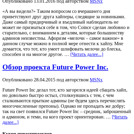
Опубликовано
13.01.2016
под авторством
MSNx
«А вы видели?» Таким вопросом со вчерашнего дня
приветствуют друг друга хайперы, следящие за новинками.
Даже самый придирчивый и въедливый наблюдатель не
может не признаться себе в том, что Coince сделан любовно и
старательно, с вниманием к деталям, которые большинству
админов неизвестны. Афоризм «мелочи – самое важное» в
данном случае можно в полной мере отнести к хайпу. Мне
думается, что тот, кто умеет шлифовать мелочи до блеска,
способен и на многое другое. …
[Читать далее...]
Обзор проекта Future Power Inc.
Опубликовано
28.04.2015
под авторством
MSNx
Future Power Inc делал тот, кто загорелся идеей сбацать хайп,
но довольно быстро остыл, столкнувшись с тем, с чем
сталкиваются прыткие админы (не будем здесь перечислять
многочисленные препоны). Однако не пропадать же добру;
так на свет появился Future Power Inc – средник, заброшенный
и админом, и теми, на кого проект ориентирован. …
[Читать
далее...]
Кухня инвестпроектов