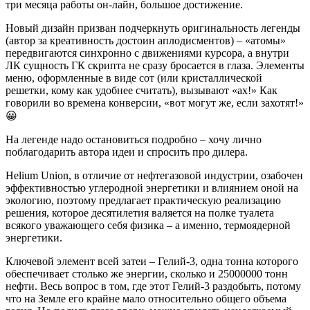
три месяца работы он-лайн, большое достижение.
Новый дизайн призван подчеркнуть оригинальность легенды
(автор за креативность достоин аплодисментов) – «атомы»
передвигаются синхронно с движениями курсора, а внутри
ЛК сущность ГК скрипта не сразу бросается в глаза. Элементы
меню, оформленные в виде сот (или кристаллической
решетки, кому как удобнее считать), вызывают «ах!» Как
говорили во времена конверсии, «вот могут же, если захотят!»
😀
На легенде надо остановиться подробно – хочу лично
поблагодарить автора идеи и спросить про дилера.
Helium Union, в отличие от нефтегазовой индустрии, озабочен
эффективностью углеродной энергетики и влиянием оной на
экологию, поэтому предлагает практическую реализацию
решения, которое десятилетия валяется на полке туалета
всякого уважающего себя физика – а именно, термоядерной
энергетики.
Ключевой элемент всей затеи – Гелий-3, одна тонна которого
обеспечивает столько же энергии, сколько и 25000000 тонн
нефти. Весь вопрос в том, где этот Гелий-3 раздобыть, потому
что на Земле его крайне мало относительно общего объема