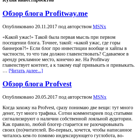
Обзор блога Profitway.me
Опубликовано
20.11.2017
под авторством
MSNx
«Какой ужас!» Такой была первая мысль при первом
посещении блога. Точнее, такой: «какой ужас, где горы
баннеров?!» Если блог про инвестиции вообще и хайпы в
частности, то что там должно главенствовать? Сдаваемое в
аренду рекламное место, конечно же. На Profitway
главенствует контент, а к такому ещё привыкать и привыкать.
…
[Читать далее...]
Обзор блога Profvest
Опубликовано
20.05.2017
под авторством
MSNx
Когда захожу на Profvest, сразу понимаю две вещи: тут много
денег, тут много трафика. Сотни комментариев под статьями
сигнализируют о наличии собственной лояльной аудитории.
Как правило, любой блогер старается не разочаровывать
своих (по)читателей. Во-первых, хочется, чтобы написанное
читалось кем-то помимо индексирующего гуглобота, во-