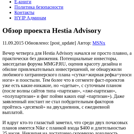
Е-книги
Политика безопасности
Контакты
HYIP Админам
Обзор проекта Hestia Advisory
11.09.2015
Обновлено: [post_update] Автор:
MSNx
Вечер четверга для Hestia Advisory начался не просто плавно, а
практически без движения. Потенциальные инвесторы,
завсегдатаи форума MMGP.RU, оценив красоту дизайна и
обилие привлекательных инвестрешений, не обнаружили
любимого хитраннерского плана «сутки+жирная рефка=уноси
ноги» и поостыли. Тем более что в сегменте фаст-проектов
уже есть какие-никакие, но «одетые», с суточным планом
(после волны сайтов типа «партизан», «лже-партизан»,
«полупартизан» и фиг пойми каких ещё «партизан»). Даже
заявленный инстант не стал побудительным факторов
пройтись «десяткой» на двухдневник, с ежедневной
выплатой.
И вдруг кто-то глазастый заметил, что среди двух почасовых
планов имеется Nike с планкой входа $400 и длительностью
25 часов. Невзирая на достаточно скромную доходность