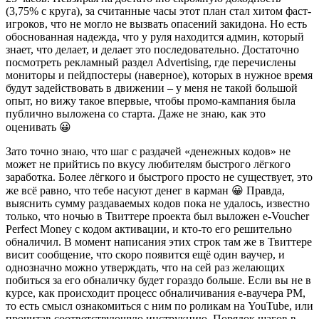
(3,75% с круга), за считанные часы этот план стал хитом фаст-
игроков, что не могло не вызвать опасений закидона. Но есть
обоснованная надежда, что у руля находится админ, который
знает, что делает, и делает это последовательно. Достаточно
посмотреть рекламный раздел Advertising, где перечислены
мониторы и пейдпостеры (наверное), которых в нужное время
будут задействовать в движении – у меня не такой большой
опыт, но вижу такое впервые, чтобы промо-кампания была
публично выложена со старта. Даже не знаю, как это
оценивать 😀
Зато точно знаю, что шаг с раздачей «денежных кодов» не
может не прийтись по вкусу любителям быстрого лёгкого
заработка. Более лёгкого и быстрого просто не существует, это
же всё равно, что тебе насуют денег в карман 😀 Правда,
выяснить сумму раздаваемых кодов пока не удалось, известно
только, что ночью в Твиттере проекта был выложен e-Voucher
Perfect Money с кодом активации, и кто-то его решительно
обналичил. В момент написания этих строк там же в Твиттере
висит сообщение, что скоро появится ещё один ваучер, и
однозначно можно утверждать, что на сей раз желающих
побиться за его обналичку будет гораздо больше. Если вы не в
курсе, как происходит процесс обналичивания е-ваучера PM,
то есть смысл ознакомиться с ним по роликам на YouTube, или
прочитав соответствующую инструкцию. Порядок шагов в