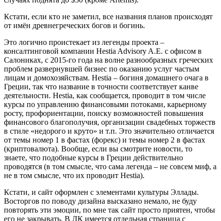
Кстати, если кто не заметил, все названия планов происходят
от имён древнегреческих богов и богинь.
Это логично проистекает из легенды проекта –
консалтинговой компании Hestia Advisory A.E. с офисом в
Салониках, с 2015-го года на волне разнообразных греческих
проблем развернувшей бизнес по оказанию услуг частым
лицам и домохозяйствам. Hestia – богиня домашнего очага в
Греции, так что название в точности соответствует канве
деятельности. Hestia, как сообщается, проводит в том числе
курсы по управлению финансовыми потоками, карьерному
росту, профориентации, поиску возможностей повышения
финансового благополучия, организации свадебных торжеств
в стиле «недорого и круто» и т.п. Это значительно отличается
от темы номер 1 в фастах (форекс) и темы номер 2 в фастах
(криптовалюта). Вообще, если вы смотрите новости, то
знаете, что подобные курсы в Греции действительно
проводятся (в том смысле, что сама легенда – не совсем миф, а
не в том смысле, что их проводит Hestia).
Кстати, и сайт оформлен с элементами культуры Эллады.
Восторгов по поводу дизайна высказано немало, не буду
повторять эти эмоции, по мне так сайт просто приятен, чтобы
его не закрывать. В ЛК имеется отдельная страница с