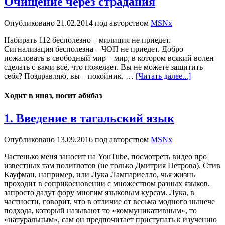
Очищение через страдания
Опубликовано
21.02.2014
под авторством
MSNx
Набирать 112 бесполезно – милиция не приедет.
Сигнализация бесполезна – ЧОП не приедет. Добро
пожаловать в свободный мир – мир, в котором всякий волен
сделать с вами всё, что пожелает. Вы не можете защитить
себя? Поздравляю, вы – покойник. …
[Читать далее...]
Ходит в иняз, носит абибаз
1. Введение в тагальский язык
Опубликовано
13.09.2016
под авторством
MSNx
Частенько меня заносит на YouTube, посмотреть видео про
известных там полиглотов (не только Дмитрия Петрова). Стив
Кауфман, например, или Лука Лампариелло, чья жизнь
проходит в соприкосновении с множеством разных языков,
запросто дадут фору многим языковым курсам. Лука, в
частности, говорит, что в отличие от весьма модного нынече
подхода, который называют то «коммуникативным», то
«натуральным», сам он предпочитает приступать к изучению