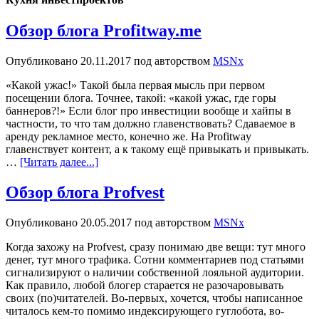
Обзор блога Profitway.me
Опубликовано
20.11.2017
под авторством
MSNx
«Какой ужас!» Такой была первая мысль при первом
посещении блога. Точнее, такой: «какой ужас, где горы
баннеров?!» Если блог про инвестиции вообще и хайпы в
частности, то что там должно главенствовать? Сдаваемое в
аренду рекламное место, конечно же. На Profitway
главенствует контент, а к такому ещё привыкать и привыкать.
…
[Читать далее...]
Обзор блога Profvest
Опубликовано
20.05.2017
под авторством
MSNx
Когда захожу на Profvest, сразу понимаю две вещи: тут много
денег, тут много трафика. Сотни комментариев под статьями
сигнализируют о наличии собственной лояльной аудитории.
Как правило, любой блогер старается не разочаровывать
своих (по)читателей. Во-первых, хочется, чтобы написанное
читалось кем-то помимо индексирующего гуглобота, во-