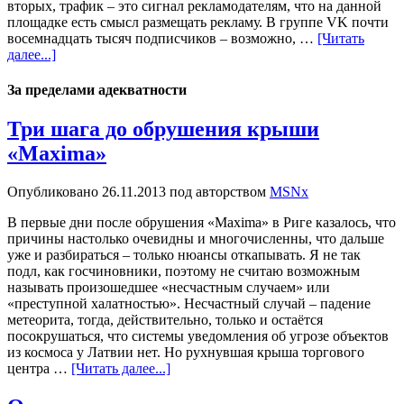
вторых, трафик – это сигнал рекламодателям, что на данной
площадке есть смысл размещать рекламу. В группе VK почти
восемнадцать тысяч подписчиков – возможно, …
[Читать
далее...]
За пределами адекватности
Три шага до обрушения крыши
«Maxima»
Опубликовано
26.11.2013
под авторством
MSNx
В первые дни после обрушения «Maxima» в Риге казалось, что
причины настолько очевидны и многочисленны, что дальше
уже и разбираться – только нюансы откапывать. Я не так
подл, как госчиновники, поэтому не считаю возможным
называть произошедшее «несчастным случаем» или
«преступной халатностью». Несчастный случай – падение
метеорита, тогда, действительно, только и остаётся
посокрушаться, что системы уведомления об угрозе объектов
из космоса у Латвии нет. Но рухнувшая крыша торгового
центра …
[Читать далее...]