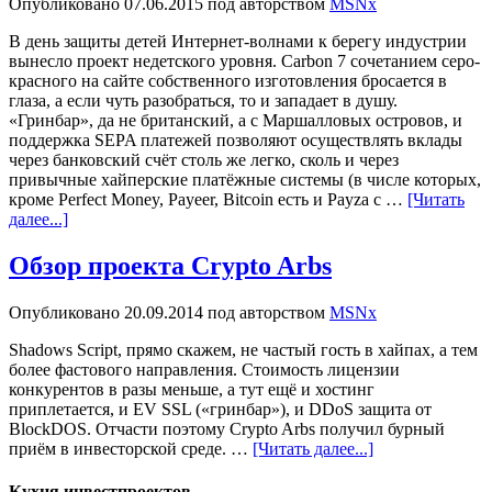
Опубликовано
07.06.2015
под авторством
MSNx
В день защиты детей Интернет-волнами к берегу индустрии
вынесло проект недетского уровня. Carbon 7 сочетанием серо-
красного на сайте собственного изготовления бросается в
глаза, а если чуть разобраться, то и западает в душу.
«Гринбар», да не британский, а с Маршалловых островов, и
поддержка SEPA платежей позволяют осуществлять вклады
через банковский счёт столь же легко, сколь и через
привычные хайперские платёжные системы (в числе которых,
кроме Perfect Money, Payeer, Bitcoin есть и Payza с …
[Читать
далее...]
Обзор проекта Crypto Arbs
Опубликовано
20.09.2014
под авторством
MSNx
Shadows Script, прямо скажем, не частый гость в хайпах, а тем
более фастового направления. Стоимость лицензии
конкурентов в разы меньше, а тут ещё и хостинг
приплетается, и EV SSL («гринбар»), и DDoS защита от
BlockDOS. Отчасти поэтому Crypto Arbs получил бурный
приём в инвесторской среде. …
[Читать далее...]
Кухня инвестпроектов