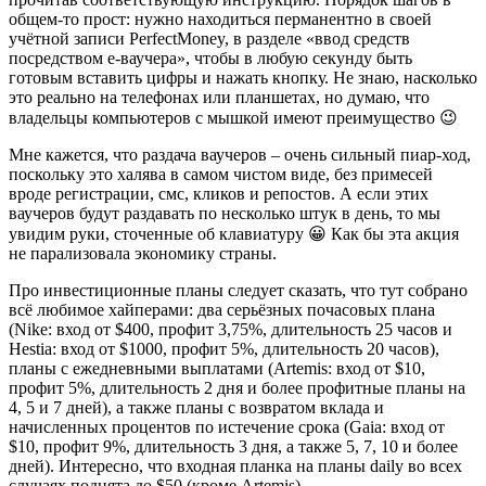
общем-то прост: нужно находиться перманентно в своей
учётной записи PerfectMoney, в разделе «ввод средств
посредством е-ваучера», чтобы в любую секунду быть
готовым вставить цифры и нажать кнопку. Не знаю, насколько
это реально на телефонах или планшетах, но думаю, что
владельцы компьютеров с мышкой имеют преимущество 😉
Мне кажется, что раздача ваучеров – очень сильный пиар-ход,
поскольку это халява в самом чистом виде, без примесей
вроде регистрации, смс, кликов и репостов. А если этих
ваучеров будут раздавать по несколько штук в день, то мы
увидим руки, сточенные об клавиатуру 😀 Как бы эта акция
не парализовала экономику страны.
Про инвестиционные планы следует сказать, что тут собрано
всё любимое хайперами: два серьёзных почасовых плана
(Nike: вход от $400, профит 3,75%, длительность 25 часов и
Hestia: вход от $1000, профит 5%, длительность 20 часов),
планы с ежедневными выплатами (Artemis: вход от $10,
профит 5%, длительность 2 дня и более профитные планы на
4, 5 и 7 дней), а также планы с возвратом вклада и
начисленных процентов по истечение срока (Gaia: вход от
$10, профит 9%, длительность 3 дня, а также 5, 7, 10 и более
дней). Интересно, что входная планка на планы daily во всех
случаях поднята до $50 (кроме Artemis).