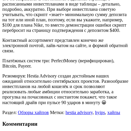
расписанными инвестпланами в виде таблицы – детально,
подробно, аккуратно. При выборе инвестплана советую
учитывать, что скрипт «знает» минимальную сумму депозита
на тот или иной план, поэтому, если вы укажите, например,
$100 для плана Nike, то вместо демонстрации ошибки скрипт
перебросит на страницу подтверждения с депозитом $400.
Контактный ассортимент представлен конечно же
электронной почтой, лайв-чатом на сайте, и формой обратной
связи.
Платёжных систем три: PerfectMoney (верифицирован),
Bitcoin, Payeer.
Резюмируя: Hestia Advisory создан достойным наших
ожиданий относительно сентябрьских проектов. Разнообразие
инвестпланов на любой кошелёк и срок позволяют
реализовать любые амбиции относительно заработка, а
прогулка на почасовиках с инстантом покажет, что такое
настоящий драйв при пульсе 90 ударов в минуту 😀
Раздел:
Обзоры хайпов
Метки:
hestia advisory
,
hyips
,
хайпы
Комментарии