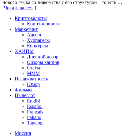
нового языка со знакомства с его структурой – то есть …
[Читать далее...]
Криптовалюты
Криптоновости
Маркетинг
Адсенс
Хубпагесы
Конкурсы
ХАЙПЫ
Дневной дозор
Обзоры хайпов
Статьи
МММ
Неадекватность
Юмор
Фильмы
Пылеглот
English
Español
Français
Italiano
Tagalog
Миссия