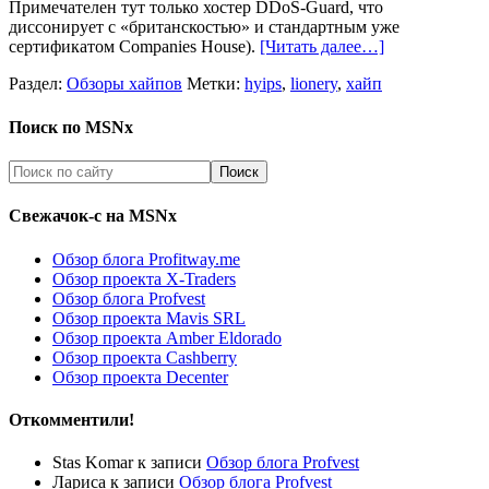
Примечателен тут только хостер DDoS-Guard, что
диссонирует с «британскостью» и стандартным уже
сертификатом Companies House).
[Читать далее…]
Раздел:
Обзоры хайпов
Метки:
hyips
,
lionery
,
хайп
Поиск по MSNx
Свежачок-с на MSNx
Обзор блога Profitway.me
Обзор проекта X-Traders
Обзор блога Profvest
Обзор проекта Mavis SRL
Обзор проекта Amber Eldorado
Обзор проекта Cashberry
Обзор проекта Decenter
Откомментили!
Stas Komar
к записи
Обзор блога Profvest
Лариса
к записи
Обзор блога Profvest