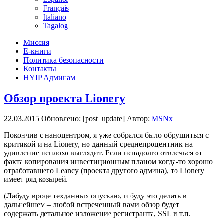
Français
Italiano
Tagalog
Миссия
Е-книги
Политика безопасности
Контакты
HYIP Админам
Обзор проекта Lionery
22.03.2015
Обновлено: [post_update] Автор:
MSNx
Покончив с наноцентром, я уже собрался было обрушиться с
критикой и на Lionery, но данный среднепроцентник на
удивление неплохо выглядит. Если ненадолго отвлечься от
факта копирования инвестиционным планом когда-то хорошо
отработавшего Leancy (проекта другого админа), то Lionery
имеет ряд козырей.
(Лабуду вроде техданных опускаю, и буду это делать в
дальнейшем – любой встреченный вами обзор будет
содержать детальное изложение регистранта, SSL и т.п.