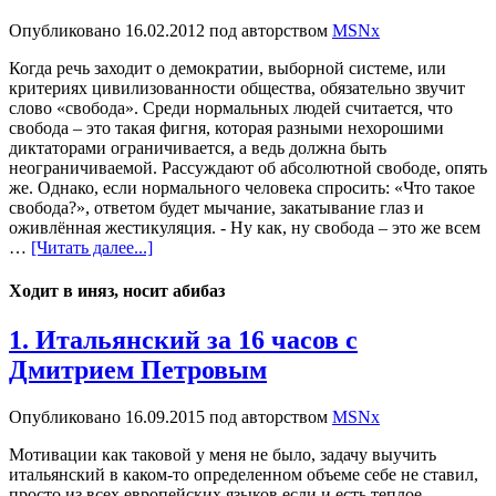
Опубликовано
16.02.2012
под авторством
MSNx
Когда речь заходит о демократии, выборной системе, или
критериях цивилизованности общества, обязательно звучит
слово «свобода». Среди нормальных людей считается, что
свобода – это такая фигня, которая разными нехорошими
диктаторами ограничивается, а ведь должна быть
неограничиваемой. Рассуждают об абсолютной свободе, опять
же. Однако, если нормального человека спросить: «Что такое
свобода?», ответом будет мычание, закатывание глаз и
оживлённая жестикуляция. - Ну как, ну свобода – это же всем
…
[Читать далее...]
Ходит в иняз, носит абибаз
1. Итальянский за 16 часов с
Дмитрием Петровым
Опубликовано
16.09.2015
под авторством
MSNx
Мотивации как таковой у меня не было, задачу выучить
итальянский в каком-то определенном объеме себе не ставил,
просто из всех европейских языков если и есть теплое