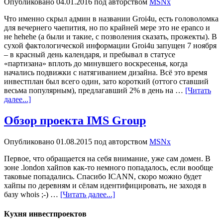
Опубликовано
04.01.2016
под авторством
MSNx
Что именно скрыл админ в названии Groi4u, есть головоломка
для вечернего чаепития, но по крайней мере это не epanco и
не hehehe (а были и такие, с позволения сказать, прожекты). В
сухой фактологической информации Groi4u запущен 7 ноября
– в красный день календаря, и пребывал в статусе
«партизана» вплоть до минувшего воскресенья, когда
начались подвижки с натягиванием дизайна. Всё это время
инвестплан был всего один, зато короткий (оттого ставший
весьма популярным), предлагавший 2% в день на …
[Читать
далее...]
Обзор проекта IMS Group
Опубликовано
01.08.2015
под авторством
MSNx
Первое, что обращается на себя внимание, уже сам домен. В
зоне .london хайпов как-то немного попадалось, если вообще
таковые попадались. Спасибо ICANN, скоро можно будет
хайпы по деревням и сёлам идентифицировать, не заходя в
базу whois ;-) …
[Читать далее...]
Кухня инвестпроектов