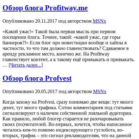
Обзор блога Profitway.me
Опубликовано
20.11.2017
под авторством
MSNx
«Какой ужас!» Такой была первая мысль при первом
посещении блога. Точнее, такой: «какой ужас, где горы
баннеров?!» Если блог про инвестиции вообще и хайпы в
частности, то что там должно главенствовать? Сдаваемое в
аренду рекламное место, конечно же. На Profitway
главенствует контент, а к такому ещё привыкать и привыкать.
…
[Читать далее...]
Обзор блога Profvest
Опубликовано
20.05.2017
под авторством
MSNx
Когда захожу на Profvest, сразу понимаю две вещи: тут много
денег, тут много трафика. Сотни комментариев под статьями
сигнализируют о наличии собственной лояльной аудитории.
Как правило, любой блогер старается не разочаровывать
своих (по)читателей. Во-первых, хочется, чтобы написанное
читалось кем-то помимо индексирующего гуглобота, во-
вторых, трафик – это сигнал рекламодателям, что на данной