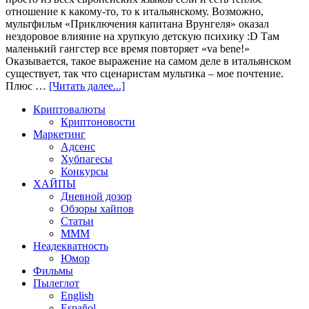
отношение к какому-то, то к итальянскому. Возможно,
мультфильм «Приключения капитана Врунгеля» оказал
нездоровое влияние на хрупкую детскую психику :D Там
маленький гангстер все время повторяет «va bene!»
Оказывается, такое выражение на самом деле в итальянском
существует, так что сценаристам мультика – мое почтение.
Плюс …
[Читать далее...]
Криптовалюты
Криптоновости
Маркетинг
Адсенс
Хубпагесы
Конкурсы
ХАЙПЫ
Дневной дозор
Обзоры хайпов
Статьи
МММ
Неадекватность
Юмор
Фильмы
Пылеглот
English
Español